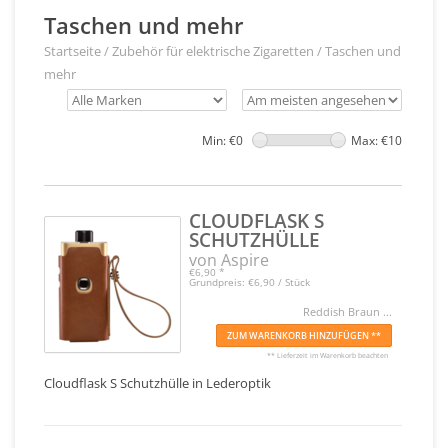
Taschen und mehr
Startseite
/
Zubehör für elektrische Zigaretten
/
Taschen und
mehr
Min: €
0
Max: €
10
CLOUDFLASK S
SCHUTZHÜLLE
von Aspire
€6,90
*
Grundpreis: €6,90 / Stück
Reddish Braun ...
ZUM WARENKORB HINZUFÜGEN **
** Lieferzeit im Warenkorb beachten
Cloudflask S Schutzhülle in Lederoptik