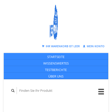
IHR WARENKORB IST LEER
MEIN KONTO
STARTSEITE
WISSENSWERTES
TESTBERICHTE
ÜBER UNS