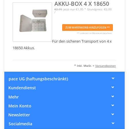
AKKU-BOX 4 X 18650
€2,95
jetzt nur
€1,95
*
Grundpreis: €0,00
/
ZUM WARENKORB HINZUFÜGEN **
** Lieferzeit im Warenkorb beachten
Für den sicheren Transport von 4 x
18650 Akkus.
* Inkl. MwSt. +
Versandkosten
pace UG (haftungsbeschränkt)
Kundendienst
Mehr
Mein Konto
Newsletter
Socialmedia