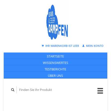
IHR WARENKORB IST LEER
MEIN KONTO
STARTSEITE
WISSENSWERTES
TESTBERICHTE
ÜBER UNS