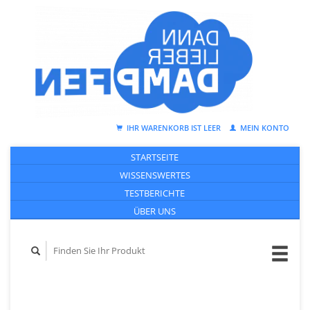
IHR WARENKORB IST LEER
MEIN KONTO
STARTSEITE
WISSENSWERTES
TESTBERICHTE
ÜBER UNS