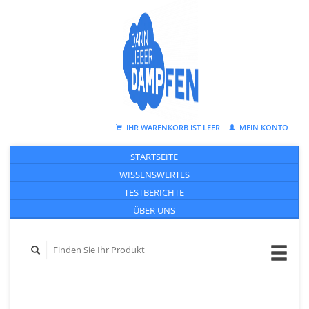
IHR WARENKORB IST LEER
MEIN KONTO
STARTSEITE
WISSENSWERTES
TESTBERICHTE
ÜBER UNS