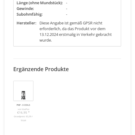
Länge (ohne Mundstück):
-
Gewinde:
-
Subohmfähig:
-
Hersteller:
Diese Angabe ist gemäß GPSR nicht
erforderlich, da das Produkt vor dem
13.12.2024 erstmalig in Verkehr gebracht
wurde.
Ergänzende Produkte
PNP - X COILS
von VooPoo
€16,95
*
Grundpreis: €3,39 /
Stück