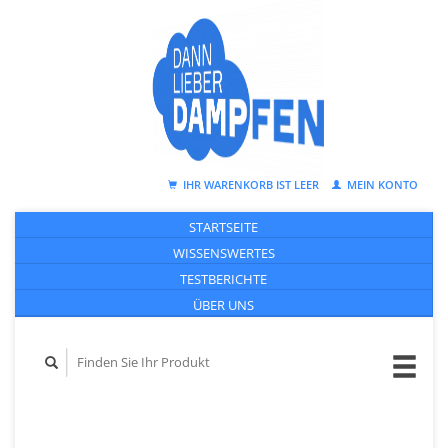
IHR WARENKORB IST LEER
MEIN KONTO
STARTSEITE
WISSENSWERTES
TESTBERICHTE
ÜBER UNS