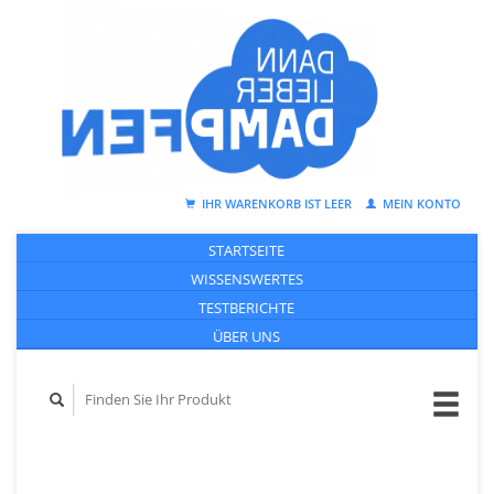
IHR WARENKORB IST LEER
MEIN KONTO
STARTSEITE
WISSENSWERTES
TESTBERICHTE
ÜBER UNS