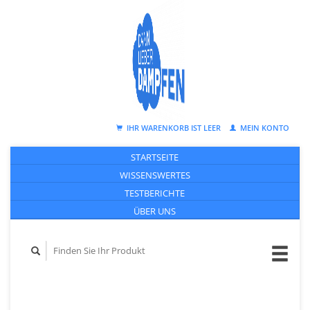
IHR WARENKORB IST LEER
MEIN KONTO
STARTSEITE
WISSENSWERTES
TESTBERICHTE
ÜBER UNS