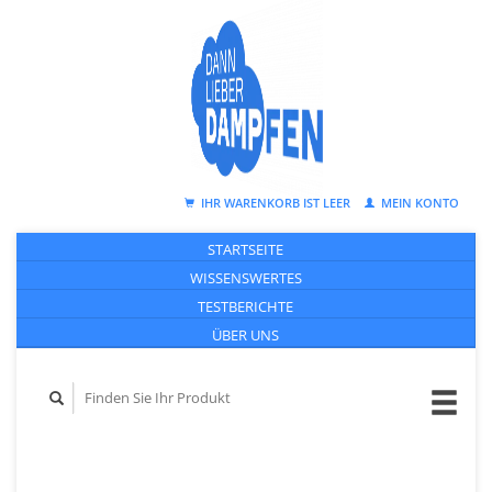
IHR WARENKORB IST LEER
MEIN KONTO
STARTSEITE
WISSENSWERTES
TESTBERICHTE
ÜBER UNS