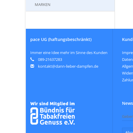
MARKEN
pace UG (haftungsbeschränkt)
Kund
Immer eine Idee mehr im Sinne des Kunden
Impr
089-21637283
Daten
kontakt@dann-lieber-dampfen.de
Allge
Wider
Zahlu
Newsl
Abo