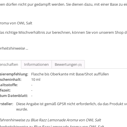
en dürfen nicht pur gedampft werden. Sie dienen dazu, mit einer Base zu e
Aroma von OWL Salt
as richtige Mischverhältnis zur berechnen, können Sie von unserem Shop 
rheitshinweise ...
genschaften
Informationen
Bewertungen
(0)
sierempfehlung:
Flasche bis Oberkante mit Base/Shot auffüllen
scheninhalt:
10 ml
altsstoffe:
-
fezeit:
-
tum Datenblatt:
-
steller:
Diese Angabe ist gemäß GPSR nicht erforderlich, da das Produkt v
wurde.
fahrenhinweise zu Blue Razz Lemonade Aroma von OWL Salt
cherheitshinweise zu Blue Razz Lemonade Aroma von OWL Salt