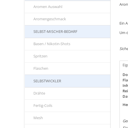
Arom
Aromen Auswahl
Aromengeschmack
Ein 
SELBST-MISCHER-BEDARF
Um d
Basen / Nikotin-Shots
Siche
Spritzen
Ei
Flaschen
Do
Fla
SELBSTWICKLER
Inh
Rei
Drähte
Da
Her
Fertig-Coils
Mesh
Ge
Si