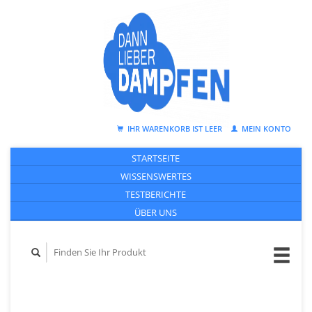
IHR WARENKORB IST LEER
MEIN KONTO
STARTSEITE
WISSENSWERTES
TESTBERICHTE
ÜBER UNS