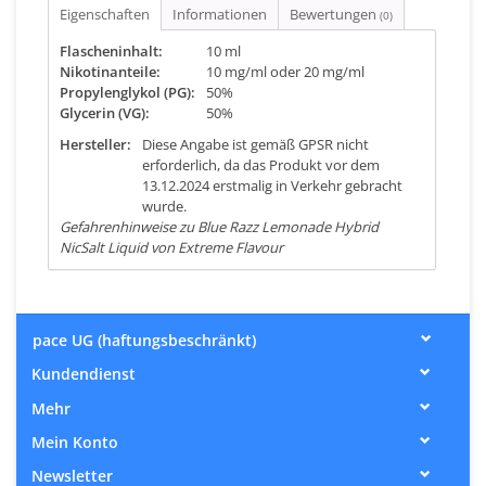
Eigenschaften
Informationen
Bewertungen
(0)
Flascheninhalt:
10 ml
Nikotinanteile:
10 mg/ml oder 20 mg/ml
Propylenglykol (PG):
50%
Glycerin (VG):
50%
Hersteller:
Diese Angabe ist gemäß GPSR nicht
erforderlich, da das Produkt vor dem
13.12.2024 erstmalig in Verkehr gebracht
wurde.
Gefahrenhinweise zu Blue Razz Lemonade Hybrid
NicSalt Liquid von Extreme Flavour
pace UG (haftungsbeschränkt)
Kundendienst
Mehr
Mein Konto
Newsletter