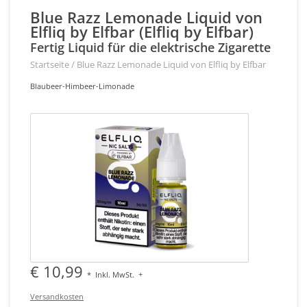
Blue Razz Lemonade Liquid von
Elfliq by Elfbar (Elfliq by Elfbar)
Fertig Liquid für die elektrische Zigarette
Startseite
/
Blue Razz Lemonade Liquid von Elfliq by Elfbar
Blaubeer-Himbeer-Limonade
€ 10,99
*
Inkl. MwSt.
+
Versandkosten