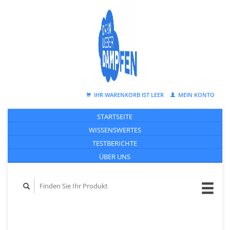
IHR WARENKORB IST LEER
MEIN KONTO
STARTSEITE
WISSENSWERTES
TESTBERICHTE
ÜBER UNS