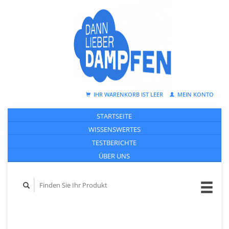
IHR WARENKORB IST LEER
MEIN KONTO
STARTSEITE
WISSENSWERTES
TESTBERICHTE
ÜBER UNS