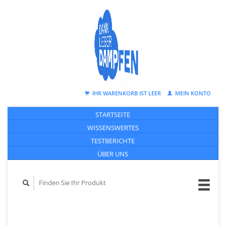
IHR WARENKORB IST LEER
MEIN KONTO
STARTSEITE
WISSENSWERTES
TESTBERICHTE
ÜBER UNS