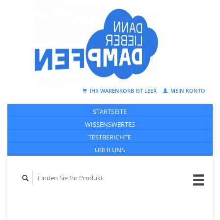
IHR WARENKORB IST LEER
MEIN KONTO
STARTSEITE
WISSENSWERTES
TESTBERICHTE
ÜBER UNS