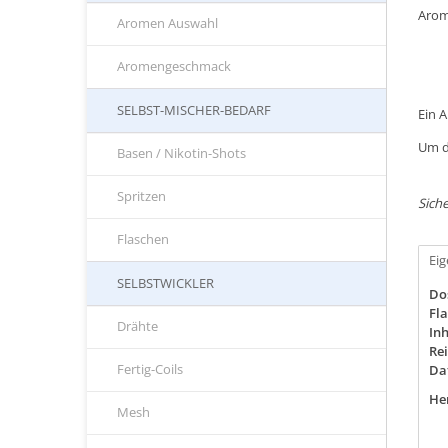
Arom
Aromen Auswahl
Aromengeschmack
SELBST-MISCHER-BEDARF
Ein 
Um d
Basen / Nikotin-Shots
Spritzen
Siche
Flaschen
Ei
SELBSTWICKLER
Do
Fla
Drähte
Inh
Rei
Fertig-Coils
Da
Her
Mesh