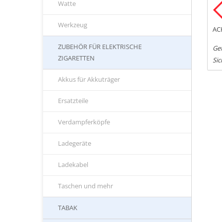
Watte
Werkzeug
AC
ZUBEHÖR FÜR ELEKTRISCHE
Gef
ZIGARETTEN
Sic
Akkus für Akkuträger
Ersatzteile
Verdampferköpfe
Ladegeräte
Ladekabel
Taschen und mehr
TABAK