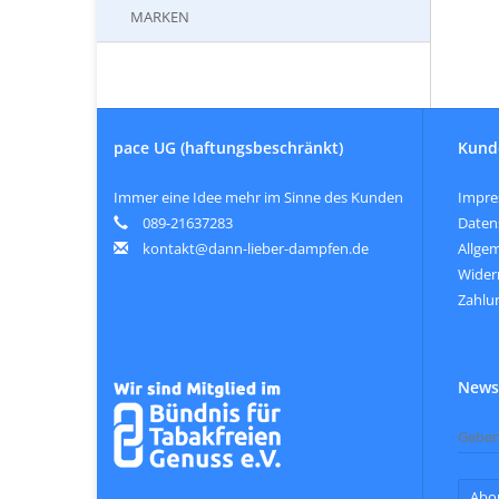
MARKEN
pace UG (haftungsbeschränkt)
Kund
Immer eine Idee mehr im Sinne des Kunden
Impr
089-21637283
Daten
kontakt@dann-lieber-dampfen.de
Allge
Wider
Zahlu
Newsl
Abo