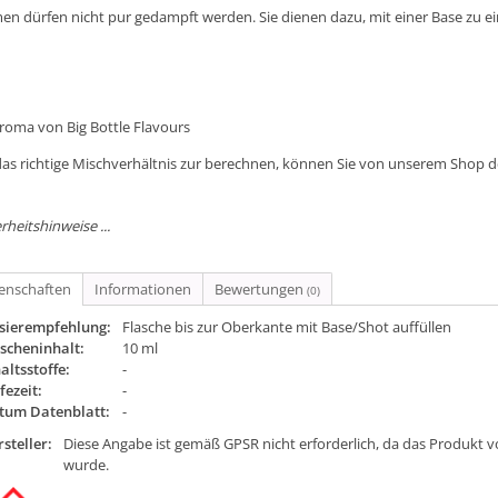
en dürfen nicht pur gedampft werden. Sie dienen dazu, mit einer Base zu e
Aroma von Big Bottle Flavours
as richtige Mischverhältnis zur berechnen, können Sie von unserem Shop 
rheitshinweise ...
genschaften
Informationen
Bewertungen
(0)
sierempfehlung:
Flasche bis zur Oberkante mit Base/Shot auffüllen
scheninhalt:
10 ml
altsstoffe:
-
fezeit:
-
tum Datenblatt:
-
steller:
Diese Angabe ist gemäß GPSR nicht erforderlich, da das Produkt v
wurde.