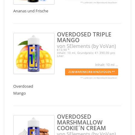
** Lieferzeit im Warenkorb beachten
Ananas und Frische
OVERDOSED TRIPLE
MANGO
von 5Elements (by VoVan)
€13,90
*
Inhalt: 10 ml, Grundpreis: €1.390,00 pro
Liter
Inhalt: 10 ml ...
ZUM WARENKORB HINZUFÜGEN **
** Lieferzeit im Warenkorb beachten
Overdosed
Mango
OVERDOSED
MARSHMALLOW
COOKIE´N CREAM
von 5Elements (by VoVan)