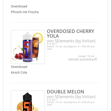
Overdosed
Pfirsich mit Frische
OVERDOSED CHERRY
YOLA
von 5Elements (by VoVan)
€13,90
*
Inhalt: 10 ml, Grundpreis: €1.390,00 pro
Liter
Inhalt: 10 ml ...
Derzeit ausverkauft
Overdosed
Kirsch Cola
DOUBLE MELON
von 5Elements (by VoVan)
€12,90
*
Inhalt: 10 ml, Grundpreis: €1.290,00 pro
Liter