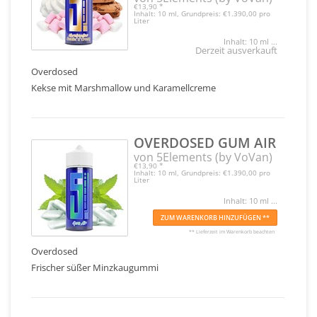
€13,90
*
Inhalt: 10 ml, Grundpreis: €1.390,00 pro
Liter
Inhalt: 10 ml ...
Derzeit ausverkauft
Overdosed
Kekse mit Marshmallow und Karamellcreme
OVERDOSED GUM AIR
von 5Elements (by VoVan)
€13,90
*
Inhalt: 10 ml, Grundpreis: €1.390,00 pro
Liter
Inhalt: 10 ml ...
ZUM WARENKORB HINZUFÜGEN **
** Lieferzeit im Warenkorb beachten
Overdosed
Frischer süßer Minzkaugummi