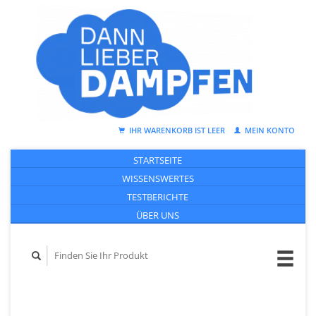
IHR WARENKORB IST LEER
MEIN KONTO
STARTSEITE
WISSENSWERTES
TESTBERICHTE
ÜBER UNS