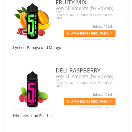
FRUITY MIX
von 5Elements (by VoVan)
€12,90
*
Inhalt: 10 ml, Grundpreis: €1.290,00 pro
Liter
Inhalt: 10 ml ...
ZUM WARENKORB HINZUFÜGEN **
** Lieferzeit im Warenkorb beachten
Lychee, Papaya und Mango
DELI RASPBERRY
von 5Elements (by VoVan)
€12,90
*
Inhalt: 10 ml, Grundpreis: €1.290,00 pro
Liter
Inhalt: 10 ml ...
ZUM WARENKORB HINZUFÜGEN **
** Lieferzeit im Warenkorb beachten
Himbeere und Frische