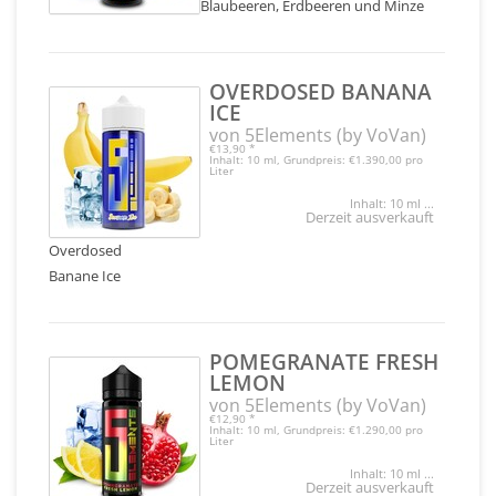
Blaubeeren, Erdbeeren und Minze
OVERDOSED BANANA
ICE
von 5Elements (by VoVan)
€13,90
*
Inhalt: 10 ml, Grundpreis: €1.390,00 pro
Liter
Inhalt: 10 ml ...
Derzeit ausverkauft
Overdosed
Banane Ice
POMEGRANATE FRESH
LEMON
von 5Elements (by VoVan)
€12,90
*
Inhalt: 10 ml, Grundpreis: €1.290,00 pro
Liter
Inhalt: 10 ml ...
Derzeit ausverkauft