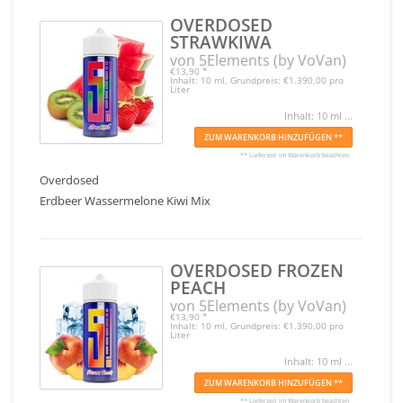
OVERDOSED
STRAWKIWA
von 5Elements (by VoVan)
€13,90
*
Inhalt: 10 ml, Grundpreis: €1.390,00 pro
Liter
Inhalt: 10 ml ...
ZUM WARENKORB HINZUFÜGEN **
** Lieferzeit im Warenkorb beachten
Overdosed
Erdbeer Wassermelone Kiwi Mix
OVERDOSED FROZEN
PEACH
von 5Elements (by VoVan)
€13,90
*
Inhalt: 10 ml, Grundpreis: €1.390,00 pro
Liter
Inhalt: 10 ml ...
ZUM WARENKORB HINZUFÜGEN **
** Lieferzeit im Warenkorb beachten