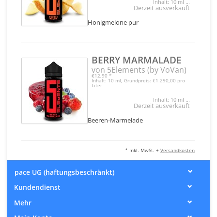
Inhalt: 10 ml ...
Derzeit ausverkauft
Honigmelone pur
BERRY MARMALADE
von 5Elements (by VoVan)
€12,90
*
Inhalt: 10 ml, Grundpreis: €1.290,00 pro
Liter
Inhalt: 10 ml ...
Derzeit ausverkauft
Beeren-Marmelade
* Inkl. MwSt. +
Versandkosten
pace UG (haftungsbeschränkt)
Kundendienst
Mehr