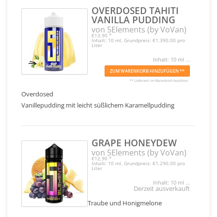
OVERDOSED TAHITI
VANILLA PUDDING
von 5Elements (by VoVan)
€13,90
*
Inhalt: 10 ml, Grundpreis: €1.390,00 pro
Liter
Inhalt: 10 ml ...
ZUM WARENKORB HINZUFÜGEN **
** Lieferzeit im Warenkorb beachten
Overdosed
Vanillepudding mit leicht süßlichem Karamellpudding
GRAPE HONEYDEW
von 5Elements (by VoVan)
€12,90
*
Inhalt: 10 ml, Grundpreis: €1.290,00 pro
Liter
Inhalt: 10 ml ...
Derzeit ausverkauft
Traube und Honigmelone