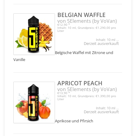
BELGIAN WAFFLE
von 5Elements (by VoVan)
€12,90
*
Inhalt: 10 ml, Grundpreis: €1.290,00 pro
Liter
Inhalt: 10 ml ...
Derzeit ausverkauft
Belgische Waffel mit Zitrone und
Vanille
APRICOT PEACH
von 5Elements (by VoVan)
€13,90
*
Inhalt: 10 ml, Grundpreis: €1.390,00 pro
Liter
Inhalt: 10 ml ...
Derzeit ausverkauft
Aprikose und Pfirsich