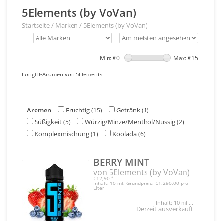
5Elements (by VoVan)
Startseite
/
Marken
/
5Elements (by VoVan)
Min: €
0
Max: €
15
Longfill-Aromen von 5Elements
Aromen
Fruchtig
Getränk
(15)
(1)
Süßigkeit
Würzig/Minze/Menthol/Nussig
(5)
(2)
Komplexmischung
Koolada
(1)
(6)
BERRY MINT
von 5Elements (by VoVan)
€12,90
*
Inhalt: 10 ml, Grundpreis: €1.290,00 pro
Liter
Inhalt: 10 ml ...
Derzeit ausverkauft