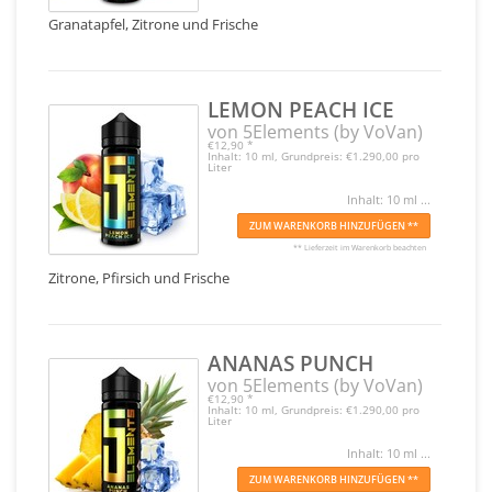
Granatapfel, Zitrone und Frische
LEMON PEACH ICE
von 5Elements (by VoVan)
€12,90
*
Inhalt: 10 ml, Grundpreis: €1.290,00 pro
Liter
Inhalt: 10 ml ...
ZUM WARENKORB HINZUFÜGEN **
** Lieferzeit im Warenkorb beachten
Zitrone, Pfirsich und Frische
ANANAS PUNCH
von 5Elements (by VoVan)
€12,90
*
Inhalt: 10 ml, Grundpreis: €1.290,00 pro
Liter
Inhalt: 10 ml ...
ZUM WARENKORB HINZUFÜGEN **