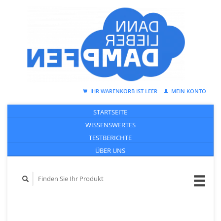
IHR WARENKORB IST LEER
MEIN KONTO
STARTSEITE
WISSENSWERTES
TESTBERICHTE
ÜBER UNS