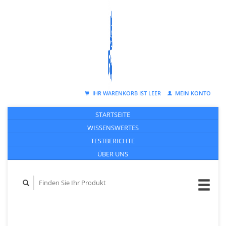
IHR WARENKORB IST LEER
MEIN KONTO
STARTSEITE
WISSENSWERTES
TESTBERICHTE
ÜBER UNS