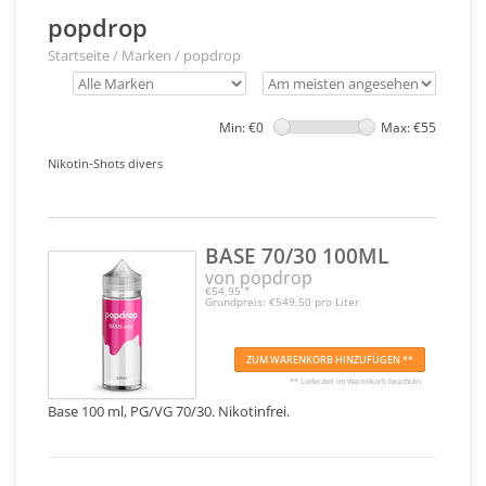
popdrop
Startseite
/
Marken
/
popdrop
Min: €
0
Max: €
55
Nikotin-Shots divers
BASE 70/30 100ML
von popdrop
€54,95
*
Grundpreis: €549,50 pro Liter
ZUM WARENKORB HINZUFÜGEN **
** Lieferzeit im Warenkorb beachten
Base 100 ml, PG/VG 70/30. Nikotinfrei.