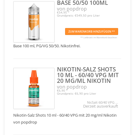
BASE 50/50 100ML
von popdrop
€54,95
*
Grundpreis: €549,50 pro Liter
ZUM WARENKORB HINZUFÜGEN **
** Lieferzeit im Warenkorb beachten
Base 100 ml, PG/VG 50/50. Nikotinfrei.
NIKOTIN-SALZ SHOTS
10 ML - 60/40 VPG MIT
20 MG/ML NIKOTIN
von popdrop
€6,90
*
Grundpreis: €6,90 pro Liter
NicSalt 60/40 VPG ...
Derzeit ausverkauft
Nikotin-Salz Shots 10 ml - 60/40 VPG mit 20 mg/ml Nikotin
von popdrop