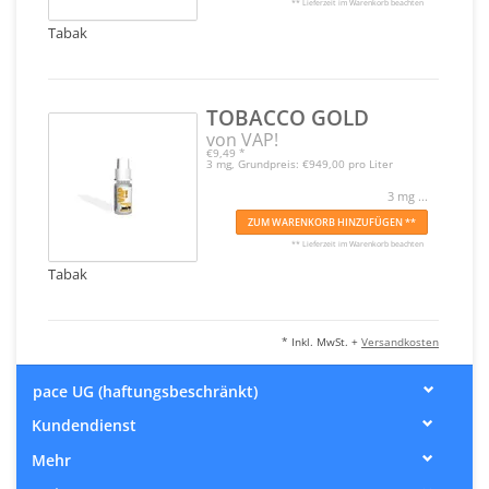
** Lieferzeit im Warenkorb beachten
Tabak
TOBACCO GOLD
von VAP!
€9,49
*
3 mg, Grundpreis: €949,00 pro Liter
3 mg ...
ZUM WARENKORB HINZUFÜGEN **
** Lieferzeit im Warenkorb beachten
Tabak
* Inkl. MwSt. +
Versandkosten
pace UG (haftungsbeschränkt)
Kundendienst
Mehr