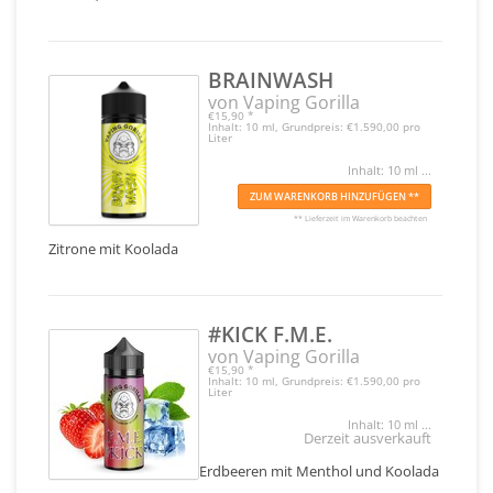
BRAINWASH
von Vaping Gorilla
€15,90
*
Inhalt: 10 ml, Grundpreis: €1.590,00 pro
Liter
Inhalt: 10 ml ...
ZUM WARENKORB HINZUFÜGEN **
** Lieferzeit im Warenkorb beachten
Zitrone mit Koolada
#KICK F.M.E.
von Vaping Gorilla
€15,90
*
Inhalt: 10 ml, Grundpreis: €1.590,00 pro
Liter
Inhalt: 10 ml ...
Derzeit ausverkauft
Erdbeeren mit Menthol und Koolada