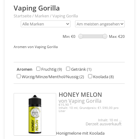
Vaping Gorilla
Startseite
/
Marken
/
Vaping Gorilla
Min: €
0
Max: €
20
Aromen von Vaping Gorilla
Aromen
Fruchtig
Getränk
(9)
(1)
Würzig/Minze/Menthol/Nussig
Koolada
(2)
(8)
HONEY MELON
von Vaping Gorilla
€15,90
*
Inhalt: 10 ml, Grundpreis: €1.590,00 pro
Liter
Inhalt: 10 ml ...
Derzeit ausverkauft
Honigmelone mit Koolada