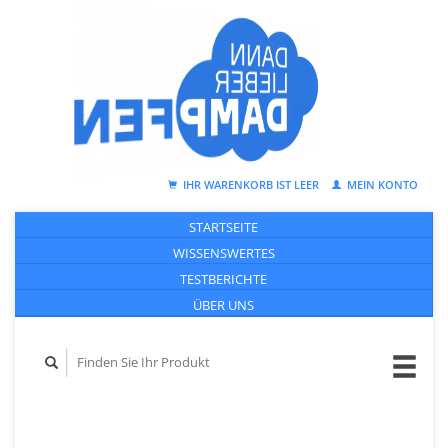
IHR WARENKORB IST LEER
MEIN KONTO
STARTSEITE
WISSENSWERTES
TESTBERICHTE
ÜBER UNS