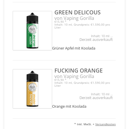
GREEN DELICOUS
von Vaping Gorilla
€15,90
*
Inhalt: 10 ml, Grundpreis: €1.590,00 pro
Liter
Inhalt: 10 ml ...
Derzeit ausverkauft
Grüner Apfel mit Koolada
FUCKING ORANGE
von Vaping Gorilla
€15,90
*
Inhalt: 10 ml, Grundpreis: €1.590,00 pro
Liter
Inhalt: 10 ml ...
Derzeit ausverkauft
Orange mit Koolada
* Inkl. MwSt. +
Versandkosten