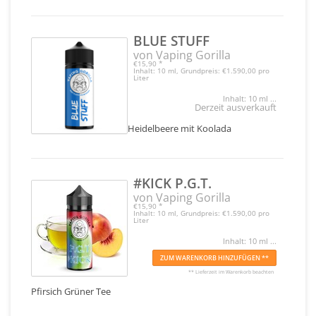
BLUE STUFF
von Vaping Gorilla
€15,90
*
Inhalt: 10 ml, Grundpreis: €1.590,00 pro
Liter
Inhalt: 10 ml ...
Derzeit ausverkauft
Heidelbeere mit Koolada
#KICK P.G.T.
von Vaping Gorilla
€15,90
*
Inhalt: 10 ml, Grundpreis: €1.590,00 pro
Liter
Inhalt: 10 ml ...
ZUM WARENKORB HINZUFÜGEN **
** Lieferzeit im Warenkorb beachten
Pfirsich Grüner Tee