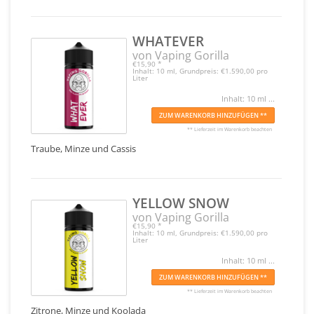
WHATEVER
von Vaping Gorilla
€15,90
*
Inhalt: 10 ml, Grundpreis: €1.590,00 pro
Liter
Inhalt: 10 ml ...
ZUM WARENKORB HINZUFÜGEN **
** Lieferzeit im Warenkorb beachten
Traube, Minze und Cassis
YELLOW SNOW
von Vaping Gorilla
€15,90
*
Inhalt: 10 ml, Grundpreis: €1.590,00 pro
Liter
Inhalt: 10 ml ...
ZUM WARENKORB HINZUFÜGEN **
** Lieferzeit im Warenkorb beachten
Zitrone, Minze und Koolada