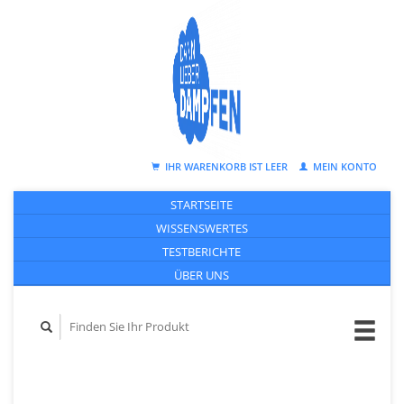
IHR WARENKORB IST LEER
MEIN KONTO
STARTSEITE
WISSENSWERTES
TESTBERICHTE
ÜBER UNS