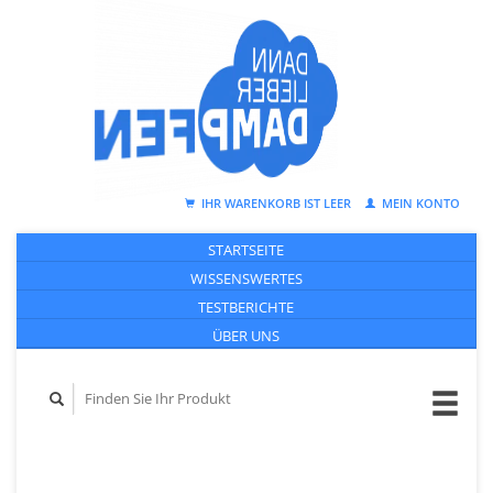
IHR WARENKORB IST LEER
MEIN KONTO
STARTSEITE
WISSENSWERTES
TESTBERICHTE
ÜBER UNS