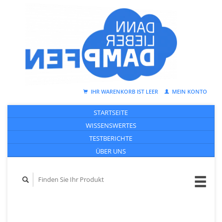
IHR WARENKORB IST LEER
MEIN KONTO
STARTSEITE
WISSENSWERTES
TESTBERICHTE
ÜBER UNS