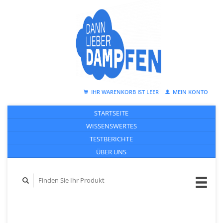
IHR WARENKORB IST LEER
MEIN KONTO
STARTSEITE
WISSENSWERTES
TESTBERICHTE
ÜBER UNS