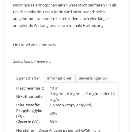
Nikotinsalze ermöglichen einen wesentlich sanfteren Hit als
übliches Nikotin. Das Nikotin wird nicht nur schneller
aufgenommen, sondern bietet zudem auch eine länger
anhaltende Wirkung und eine minimale Halsreizung.
Ein Liquid von Ohmbrew
Sicherheitshinweise ...
Eigenschaften
Informationen
Bewertungen
(0)
Flascheninhalt:
10 ml
3 mg/ml , 6 mg/ml , 12 mg/ml oder 18
Nikotinanteile:
mg/ml
Inhaltsstoffe:
Glyzerin,Propylenglykol,
Propylenglykol
50%
(PG):
Glycerin (VG):
50%
Hersteller:
Diese Angabe ist gemäß GPSR nicht