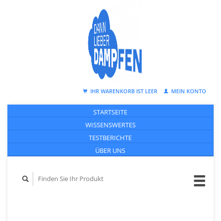
IHR WARENKORB IST LEER
MEIN KONTO
STARTSEITE
WISSENSWERTES
TESTBERICHTE
ÜBER UNS