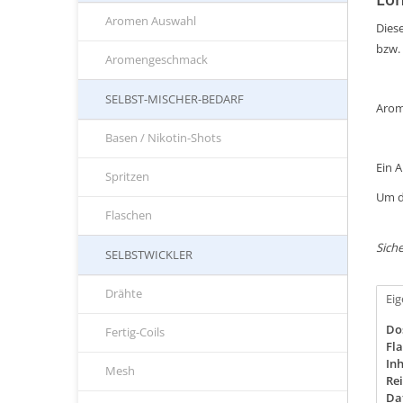
Aromen Auswahl
Diese
bzw.
Aromengeschmack
SELBST-MISCHER-BEDARF
Arom
Basen / Nikotin-Shots
Ein 
Spritzen
Um d
Flaschen
Siche
SELBSTWICKLER
Drähte
Ei
Do
Fertig-Coils
Fla
Inh
Mesh
Rei
Da