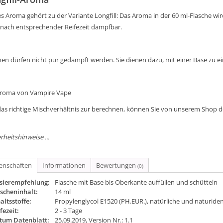
s Aroma gehört zu der Variante Longfill: Das Aroma in der 60 ml-Flasche wird 
 nach entsprechender Reifezeit dampfbar.
en dürfen nicht pur gedampft werden. Sie dienen dazu, mit einer Base zu e
Aroma von Vampire Vape
as richtige Mischverhältnis zur berechnen, können Sie von unserem Shop 
rheitshinweise ...
genschaften
Informationen
Bewertungen
(0)
sierempfehlung:
Flasche mit Base bis Oberkante auffüllen und schütteln
scheninhalt:
14 ml
altsstoffe:
Propylenglycol E1520 (PH.EUR.), natürliche und naturide
fezeit:
2 - 3 Tage
tum Datenblatt:
25.09.2019, Version Nr.: 1.1