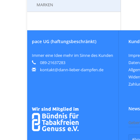
MARKEN
pace UG (haftungsbeschränkt)
Kund
Immer eine Idee mehr im Sinne des Kunden
Impr
089-21637283
Daten
kontakt@dann-lieber-dampfen.de
Allge
Wider
Zahlu
Newsl
Abo