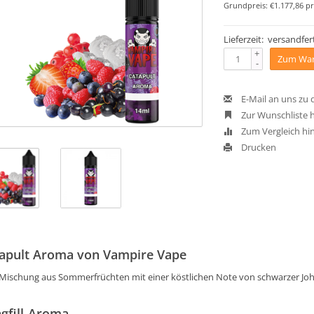
Grundpreis: €1.177,86 pr
Lieferzeit: versandfert
+
Zum War
-
E-Mail an uns zu
Zur Wunschliste 
Zum Vergleich hi
Drucken
apult Aroma von Vampire Vape
 Mischung aus Sommerfrüchten mit einer köstlichen Note von schwarzer Joh
gfill-Aroma