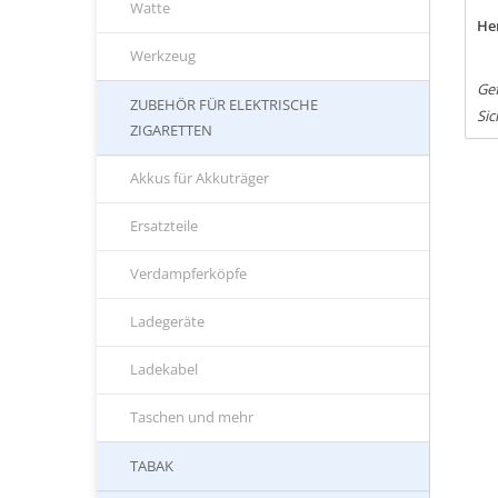
Watte
Her
Werkzeug
Ge
ZUBEHÖR FÜR ELEKTRISCHE
Sic
ZIGARETTEN
Akkus für Akkuträger
Ersatzteile
Verdampferköpfe
Ladegeräte
Ladekabel
Taschen und mehr
TABAK