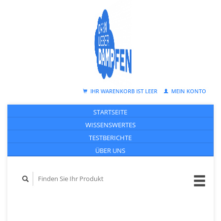
IHR WARENKORB IST LEER
MEIN KONTO
STARTSEITE
WISSENSWERTES
TESTBERICHTE
ÜBER UNS