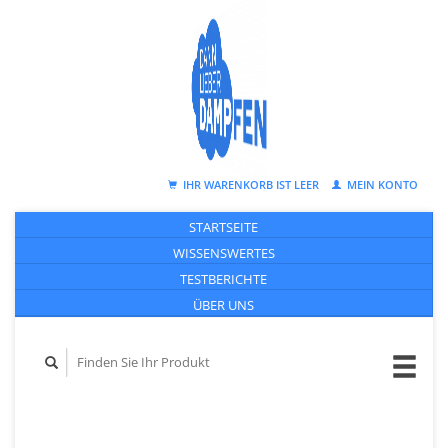
IHR WARENKORB IST LEER
MEIN KONTO
STARTSEITE
WISSENSWERTES
TESTBERICHTE
ÜBER UNS