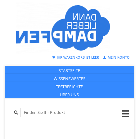
IHR WARENKORB IST LEER
MEIN KONTO
STARTSEITE
WISSENSWERTES
TESTBERICHTE
ÜBER UNS