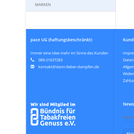
MARKEN
pace UG (haftungsbeschränkt)
Kund
Immer eine Idee mehr im Sinne des Kunden
Impr
089-21637283
Daten
kontakt@dann-lieber-dampfen.de
Allge
Wider
Zahlu
Newsl
Abo