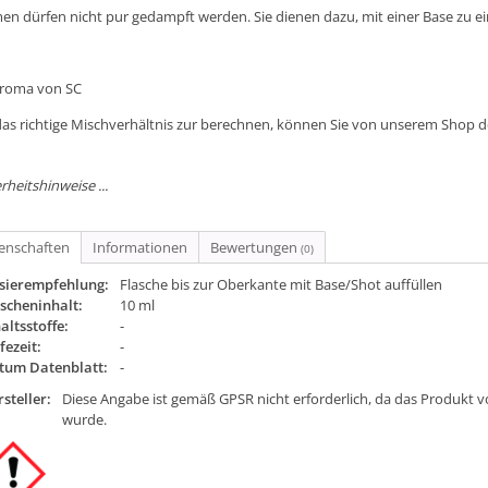
en dürfen nicht pur gedampft werden. Sie dienen dazu, mit einer Base zu e
Aroma von SC
as richtige Mischverhältnis zur berechnen, können Sie von unserem Shop 
rheitshinweise ...
genschaften
Informationen
Bewertungen
(0)
sierempfehlung:
Flasche bis zur Oberkante mit Base/Shot auffüllen
scheninhalt:
10 ml
altsstoffe:
-
fezeit:
-
tum Datenblatt:
-
steller:
Diese Angabe ist gemäß GPSR nicht erforderlich, da das Produkt v
wurde.