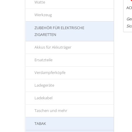
Watte
AC
Werkzeug
Gef
Sic
ZUBEHÖR FÜR ELEKTRISCHE
ZIGARETTEN
Akkus für Akkuträger
Ersatzteile
Verdampferköpfe
Ladegeräte
Ladekabel
Taschen und mehr
TABAK