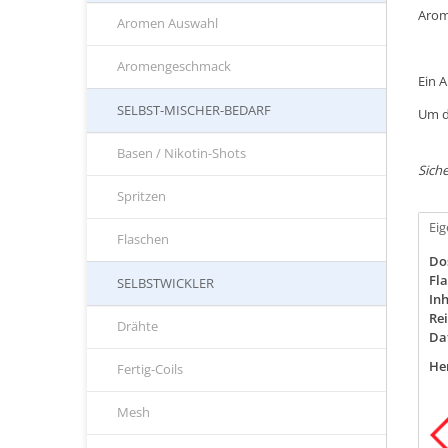
Arom
Aromen Auswahl
Aromengeschmack
Ein 
SELBST-MISCHER-BEDARF
Um d
Basen / Nikotin-Shots
Siche
Spritzen
Ei
Flaschen
Do
Fla
SELBSTWICKLER
Inh
Rei
Drähte
Da
Her
Fertig-Coils
Mesh