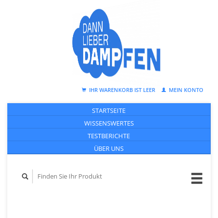
IHR WARENKORB IST LEER
MEIN KONTO
STARTSEITE
WISSENSWERTES
TESTBERICHTE
ÜBER UNS