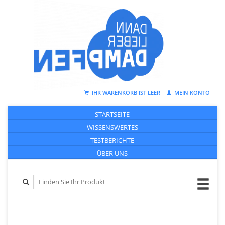
IHR WARENKORB IST LEER
MEIN KONTO
STARTSEITE
WISSENSWERTES
TESTBERICHTE
ÜBER UNS