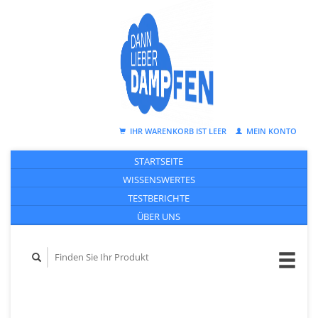
IHR WARENKORB IST LEER
MEIN KONTO
STARTSEITE
WISSENSWERTES
TESTBERICHTE
ÜBER UNS