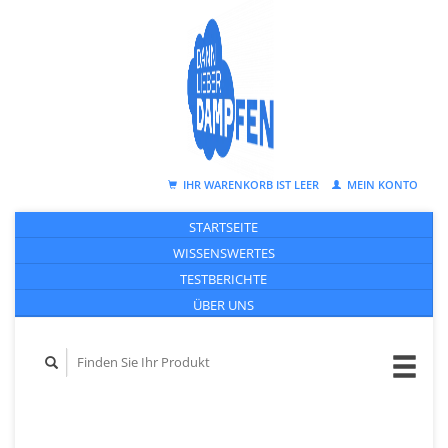
IHR WARENKORB IST LEER
MEIN KONTO
STARTSEITE
WISSENSWERTES
TESTBERICHTE
ÜBER UNS