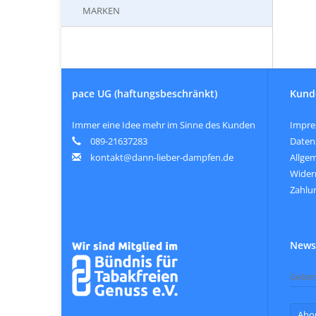
MARKEN
pace UG (haftungsbeschränkt)
Kund
Immer eine Idee mehr im Sinne des Kunden
Impr
089-21637283
Daten
kontakt@dann-lieber-dampfen.de
Allge
Wider
Zahlu
Newsl
Abo