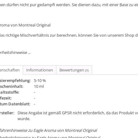
en dürfen nicht pur gedampft werden. Sie dienen dazu, mit einer Base zu e
Aroma von Montreal Original
as richtige Mischverhältnis zur berechnen, können Sie von unserem Shop 
rheitshinweise ...
genschaften
Informationen
Bewertungen
(0)
sierempfehlung:
5-10 %
scheninhalt:
10 ml
altsstoffe:
-
fezeit:
-
tum Datenblatt:
-
steller:
Diese Angabe ist gemäß GPSR nicht erforderlich, da das Produkt v
wurde.
ahrenhinweise zu Eagle Aroma von Montreal Original
herheitshinweise zu Eagle Aroma von Montreal Original