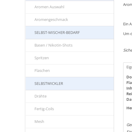
Arom
Aromen Auswahl
Aromengeschmack
Ein 
SELBST-MISCHER-BEDARF
Um d
Basen / Nikotin-Shots
Siche
Spritzen
Ei
Flaschen
Do
Fla
SELBSTWICKLER
Inh
Rei
Drähte
Da
Her
Fertig-Coils
Mesh
Gef
Sic