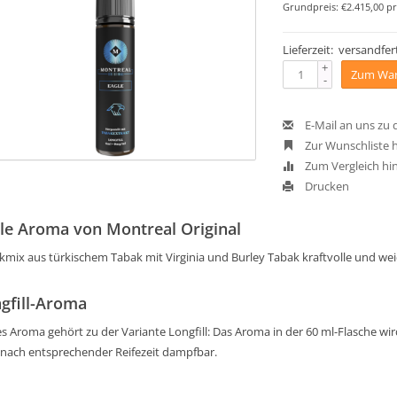
Grundpreis: €2.415,00 pr
Lieferzeit: versandfert
+
Zum War
-
E-Mail an uns zu
Zur Wunschliste 
Zum Vergleich hi
Drucken
le Aroma von Montreal Original
kmix aus türkischem Tabak mit Virginia und Burley Tabak kraftvolle und we
gfill-Aroma
s Aroma gehört zu der Variante Longfill: Das Aroma in der 60 ml-Flasche wird 
 nach entsprechender Reifezeit dampfbar.