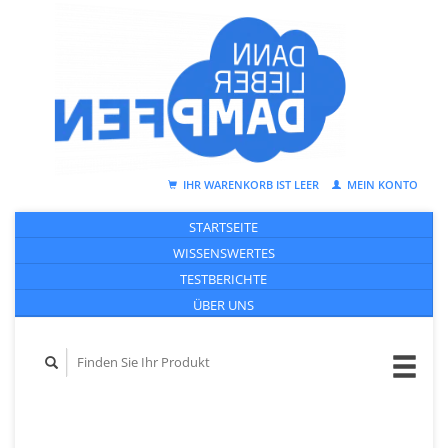
IHR WARENKORB IST LEER
MEIN KONTO
STARTSEITE
WISSENSWERTES
TESTBERICHTE
ÜBER UNS