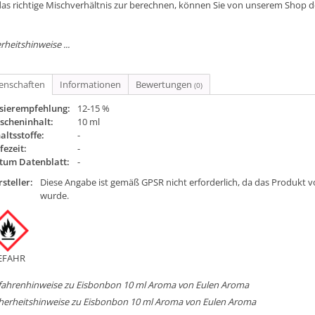
as richtige Mischverhältnis zur berechnen, können Sie von unserem Shop 
rheitshinweise ...
genschaften
Informationen
Bewertungen
(0)
sierempfehlung:
12-15 %
scheninhalt:
10 ml
altsstoffe:
-
fezeit:
-
tum Datenblatt:
-
steller:
Diese Angabe ist gemäß GPSR nicht erforderlich, da das Produkt v
wurde.
EFAHR
fahrenhinweise zu Eisbonbon 10 ml Aroma von Eulen Aroma
cherheitshinweise zu Eisbonbon 10 ml Aroma von Eulen Aroma