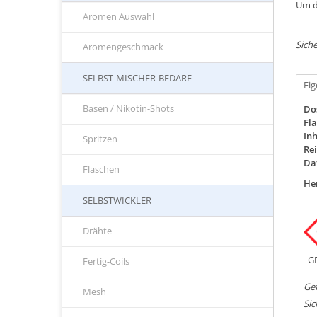
Um d
Aromen Auswahl
Siche
Aromengeschmack
SELBST-MISCHER-BEDARF
Ei
Basen / Nikotin-Shots
Do
Fla
Inh
Spritzen
Rei
Da
Flaschen
Her
SELBSTWICKLER
Drähte
G
Fertig-Coils
Ge
Mesh
Si