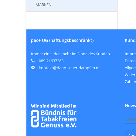
MARKEN
pace UG (haftungsbeschränkt)
Kund
Immer eine Idee mehr im Sinne des Kunden
Impr
089-21637283
Daten
kontakt@dann-lieber-dampfen.de
Allge
Wider
Zahlu
Newsl
Abo