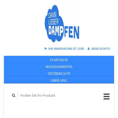
IHR WARENKORB IST LEER
MEIN KONTO
STARTSEITE
WISSENSWERTES
TESTBERICHTE
ÜBER UNS