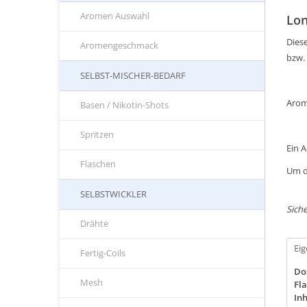
Aromen Auswahl
Lon
Diese
Aromengeschmack
bzw.
SELBST-MISCHER-BEDARF
Arom
Basen / Nikotin-Shots
Spritzen
Ein 
Flaschen
Um d
SELBSTWICKLER
Siche
Drähte
Ei
Fertig-Coils
Do
Mesh
Fla
Inh