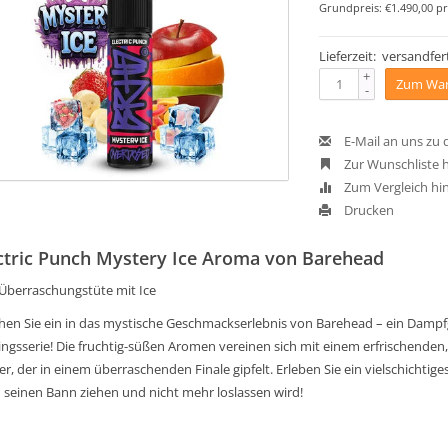
Grundpreis: €1.490,00 pr
Lieferzeit: versandfert
+
Zum War
-
E-Mail an uns zu
Zur Wunschliste 
Zum Vergleich hi
Drucken
ctric Punch Mystery Ice Aroma von Barehead
 Überraschungstüte mit Ice
hen Sie ein in das mystische Geschmackserlebnis von Barehead – ein Dampfgen
lingsserie! Die fruchtig-süßen Aromen vereinen sich mit einem erfrischenden
ler, der in einem überraschenden Finale gipfelt. Erleben Sie ein vielschich
n seinen Bann ziehen und nicht mehr loslassen wird!