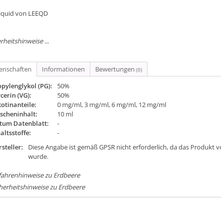
Liquid von LEEQD
rheitshinweise ...
genschaften
Informationen
Bewertungen
(0)
pylenglykol (PG):
50%
cerin (VG):
50%
otinanteile:
0 mg/ml, 3 mg/ml, 6 mg/ml, 12 mg/ml
scheninhalt:
10 ml
tum Datenblatt:
-
altsstoffe:
-
steller:
Diese Angabe ist gemäß GPSR nicht erforderlich, da das Produkt v
wurde.
fahrenhinweise zu Erdbeere
herheitshinweise zu Erdbeere