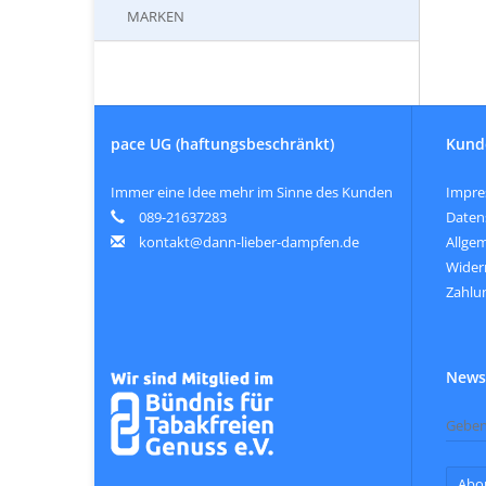
MARKEN
pace UG (haftungsbeschränkt)
Kund
Immer eine Idee mehr im Sinne des Kunden
Impr
089-21637283
Daten
kontakt@dann-lieber-dampfen.de
Allge
Wider
Zahlu
Newsl
Abo