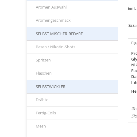
Aromen Auswahl
Ein 
Aromengeschmack
Siche
SELBST-MISCHER-BEDARF
Ei
Basen / Nikotin-Shots
Pro
Gly
Spritzen
Nik
Fla
Flaschen
Da
Inh
SELBSTWICKLER
Her
Drähte
Ge
Fertig-Coils
Sic
Mesh