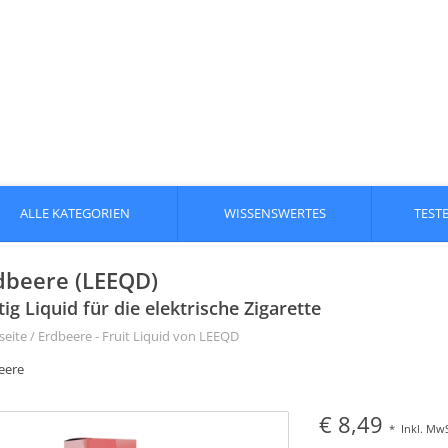
ALLE KATEGORIEN
WISSENSWERTES
TEST
dbeere (LEEQD)
tig Liquid für die elektrische Zigarette
seite
/
Erdbeere - Fruit Liquid von LEEQD
eere
€ 8,49
*
Inkl. MwS