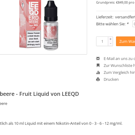
Grundpreis: €849,00 pro 
Lieferzeit: versandfert
Bitte wählen Sie:
*
+
Zum War
-
E-Mail an uns zu
Zur Wunschliste 
Zum Vergleich hi
Drucken
beere - Fruit Liquid von LEEQD
eere
tlich als 10 ml Liquid mit einem Nikotin-Anteil von 0 - 3 - 6 - 12 mg/ml.