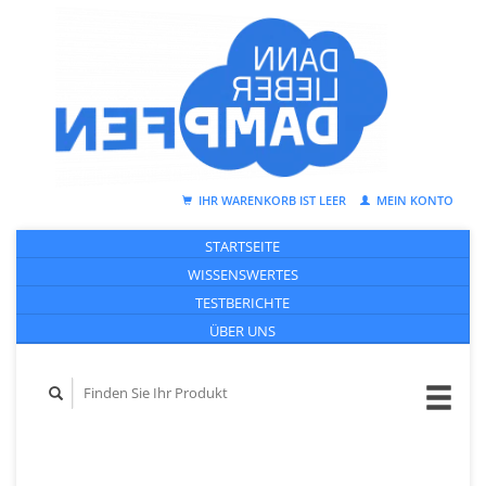
IHR WARENKORB IST LEER
MEIN KONTO
STARTSEITE
WISSENSWERTES
TESTBERICHTE
ÜBER UNS