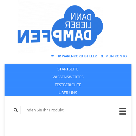
IHR WARENKORB IST LEER
MEIN KONTO
STARTSEITE
WISSENSWERTES
TESTBERICHTE
ÜBER UNS