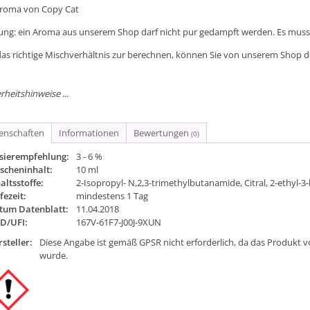
Aroma von Copy Cat
ung: ein Aroma aus unserem Shop darf nicht pur gedampft werden. Es muss 
as richtige Mischverhältnis zur berechnen, können Sie von unserem Shop 
rheitshinweise ...
genschaften
Informationen
Bewertungen
(0)
sierempfehlung:
3 - 6 %
scheninhalt:
10 ml
altsstoffe:
2-Isopropyl- N,2,3-trimethylbutanamide, Citral, 2-ethyl-3
fezeit:
mindestens 1 Tag
tum Datenblatt:
11.04.2018
ID/UFI:
167V-61F7-J00J-9XUN
steller:
Diese Angabe ist gemäß GPSR nicht erforderlich, da das Produkt v
wurde.