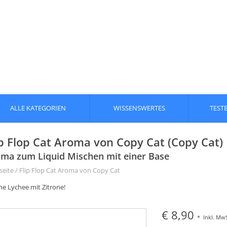
ALLE KATEGORIEN
WISSENSWERTES
TEST
ip Flop Cat Aroma von Copy Cat (Copy Cat)
ma zum Liquid Mischen mit einer Base
seite
/
Flip Flop Cat Aroma von Copy Cat
he Lychee mit Zitrone!
€ 8,90
*
Inkl. MwS