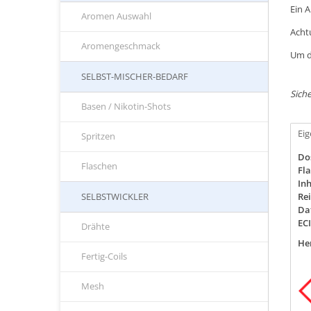
Ein 
Aromen Auswahl
Acht
Aromengeschmack
Um d
SELBST-MISCHER-BEDARF
Siche
Basen / Nikotin-Shots
Ei
Spritzen
Do
Flaschen
Fla
Inh
SELBSTWICKLER
Rei
Da
EC
Drähte
Her
Fertig-Coils
Mesh