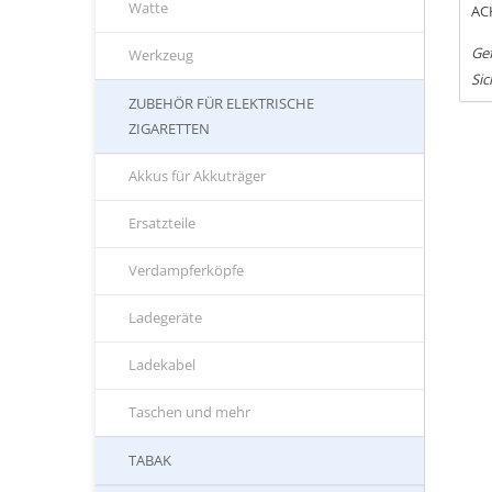
Watte
AC
Gef
Werkzeug
Sic
ZUBEHÖR FÜR ELEKTRISCHE
ZIGARETTEN
Akkus für Akkuträger
Ersatzteile
Verdampferköpfe
Ladegeräte
Ladekabel
Taschen und mehr
TABAK