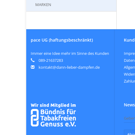
MARKEN
pace UG (haftungsbeschränkt)
Kund
Immer eine Idee mehr im Sinne des Kunden
Impr
089-21637283
Daten
kontakt@dann-lieber-dampfen.de
Allge
Wider
Zahlu
Newsl
Abo