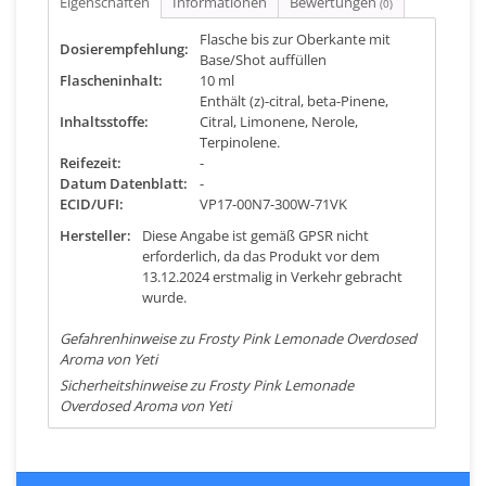
Eigenschaften
Informationen
Bewertungen
(0)
Flasche bis zur Oberkante mit
Dosierempfehlung:
Base/Shot auffüllen
Flascheninhalt:
10 ml
Enthält (z)-citral, beta-Pinene,
Inhaltsstoffe:
Citral, Limonene, Nerole,
Terpinolene.
Reifezeit:
-
Datum Datenblatt:
-
ECID/UFI:
VP17-00N7-300W-71VK
Hersteller:
Diese Angabe ist gemäß GPSR nicht
erforderlich, da das Produkt vor dem
13.12.2024 erstmalig in Verkehr gebracht
wurde.
Gefahrenhinweise zu Frosty Pink Lemonade Overdosed
Aroma von Yeti
Sicherheitshinweise zu Frosty Pink Lemonade
Overdosed Aroma von Yeti