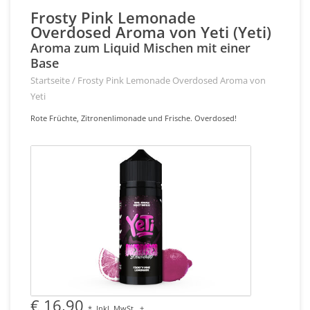
Frosty Pink Lemonade
Overdosed Aroma von Yeti (Yeti)
Aroma zum Liquid Mischen mit einer
Base
Startseite
/
Frosty Pink Lemonade Overdosed Aroma von
Yeti
Rote Früchte, Zitronenlimonade und Frische. Overdosed!
€ 16,90
*
Inkl. MwSt.
+