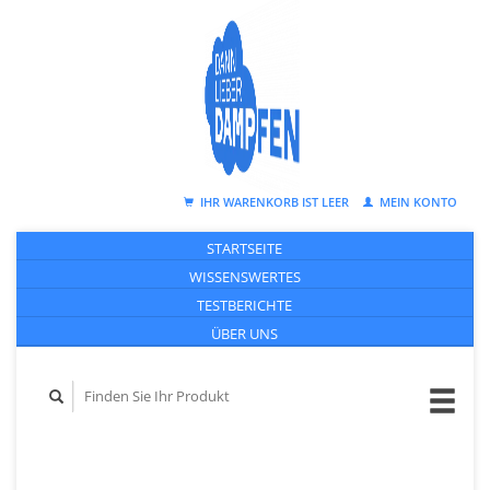
IHR WARENKORB IST LEER
MEIN KONTO
STARTSEITE
WISSENSWERTES
TESTBERICHTE
ÜBER UNS