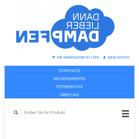
IHR WARENKORB IST LEER
MEIN KONTO
STARTSEITE
WISSENSWERTES
TESTBERICHTE
ÜBER UNS