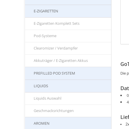
E-ZIGARETTEN
E-Zigaretten Komplett Sets
Pod-Systeme
Clearomizer / Verdampfer
Akkuträger / E-Zigaretten Akkus
GoT
PREFILLED POD SYSTEM
Die 
LIQUIDS
Da
0
Liquids Auswahl
4
Geschmacksrichtungen
Lie
AROMEN
2