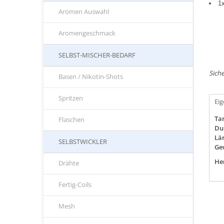
1
Aromen Auswahl
Aromengeschmack
SELBST-MISCHER-BEDARF
Siche
Basen / Nikotin-Shots
Spritzen
Ei
Ta
Flaschen
Du
Lä
SELBSTWICKLER
Ge
Her
Drähte
Fertig-Coils
Mesh