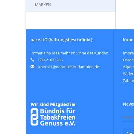
MARKEN
pace UG (haftungsbeschränkt)
Kund
Immer eine Idee mehr im Sinne des Kunden
Impr
089-21637283
Daten
kontakt@dann-lieber-dampfen.de
Allge
Wider
Zahlu
Newsl
Abo