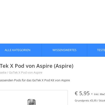
ALLE KATEGORIEN
WISSENSWERTES
TEST
Tek X Pod von Aspire (Aspire)
seite
/
GoTek X Pod von Aspire
passenden Pods für das GoTek X Pod Kit von Aspire
€ 5,95
*
Inkl. MwS
Grundpreis: €5,95 / Stüc