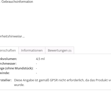
x Gebrauchsinformation
rheitshinweise ...
genschaften
Informationen
Bewertungen
(0)
nkvolumen:
4,5 ml
rchmesser:
-
nge (ohne Mundstück):
-
winde:
-
steller:
Diese Angabe ist gemäß GPSR nicht erforderlich, da das Produkt v
wurde.