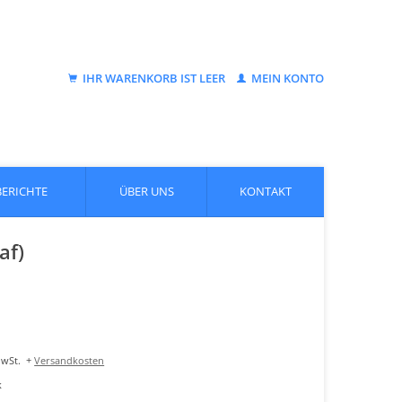
IHR WARENKORB IST LEER
MEIN KONTO
BERICHTE
ÜBER UNS
KONTAKT
af)
MwSt.
+
Versandkosten
k