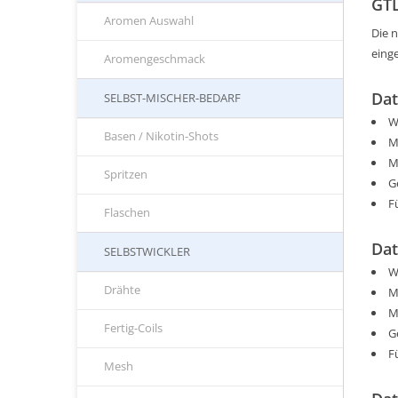
GTL
Aromen Auswahl
Die n
eing
Aromengeschmack
Dat
SELBST-MISCHER-BEDARF
W
Basen / Nikotin-Shots
M
M
Spritzen
G
F
Flaschen
Dat
SELBSTWICKLER
W
Drähte
M
M
Fertig-Coils
G
F
Mesh