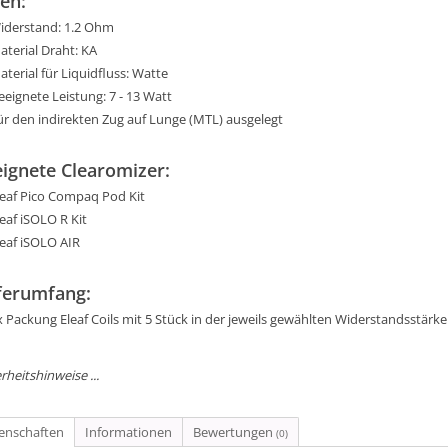
en:
iderstand: 1.2 Ohm
aterial Draht: KA
aterial für Liquidfluss: Watte
eeignete Leistung: 7 - 13 Watt
ür den indirekten Zug auf Lunge (MTL) ausgelegt
ignete Clearomizer:
leaf Pico Compaq Pod Kit
leaf iSOLO R Kit
leaf iSOLO AIR
ferumfang:
x Packung Eleaf Coils mit 5 Stück in der jeweils gewählten Widerstandsstärke
rheitshinweise ...
genschaften
Informationen
Bewertungen
(0)