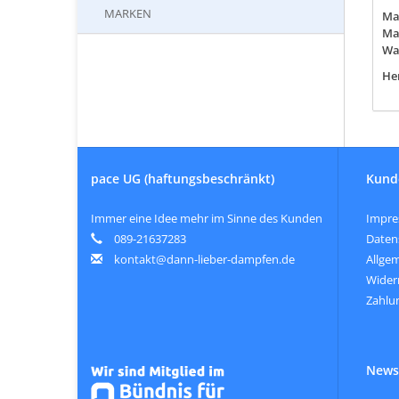
MARKEN
Ma
Mat
Wa
Her
pace UG (haftungsbeschränkt)
Kund
Immer eine Idee mehr im Sinne des Kunden
Impr
089-21637283
Daten
kontakt@dann-lieber-dampfen.de
Allge
Wider
Zahlu
Newsl