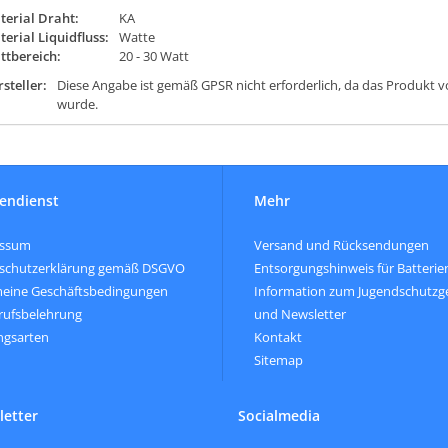
terial Draht:
KA
erial Liquidfluss:
Watte
ttbereich:
20 - 30 Watt
steller:
Diese Angabe ist gemäß GPSR nicht erforderlich, da das Produkt v
wurde.
endienst
Mehr
essum
Versand und Rücksendungen
schutzerklärung gemäß DSGVO
Entsorgungshinweis für Batterie
meine Geschäftsbedingungen
Information zum Jugendschutzg
rufsbelehrung
und Newsletter
ngsarten
Kontakt
Sitemap
etter
Socialmedia