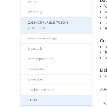
Dat
Watte
W
M
Werkzeug
M
ZUBEHÖR FÜR ELEKTRISCHE
G
ZIGARETTEN
F
Akkus für Akkuträger
Gee
E
Ersatzteile
E
E
Verdampferköpfe
Ladegeräte
Lie
1
Ladekabel
Siche
Taschen und mehr
TABAK
Ei