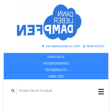
IHR WARENKORB IST LEER
MEIN KONTO
STARTSEITE
WISSENSWERTES
TESTBERICHTE
ÜBER UNS