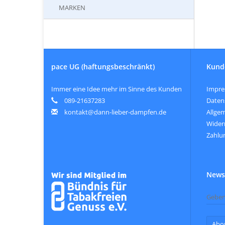
MARKEN
pace UG (haftungsbeschränkt)
Kund
Immer eine Idee mehr im Sinne des Kunden
Impr
089-21637283
Daten
kontakt@dann-lieber-dampfen.de
Allge
Wider
Zahlu
Newsl
Abo