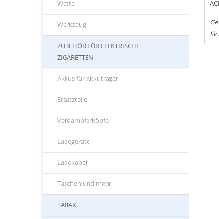
AC
Watte
Ge
Werkzeug
Si
ZUBEHÖR FÜR ELEKTRISCHE
ZIGARETTEN
Akkus für Akkuträger
Ersatzteile
Verdampferköpfe
Ladegeräte
Ladekabel
Taschen und mehr
TABAK