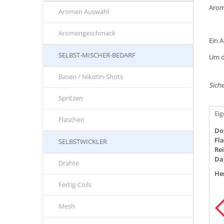
Arom
Aromen Auswahl
Aromengeschmack
Ein 
SELBST-MISCHER-BEDARF
Um d
Basen / Nikotin-Shots
Siche
Spritzen
Ei
Flaschen
Do
Fla
SELBSTWICKLER
Rei
Da
Drähte
Her
Fertig-Coils
Mesh