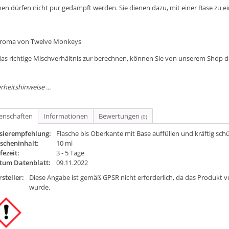
en dürfen nicht pur gedampft werden. Sie dienen dazu, mit einer Base zu e
Aroma von Twelve Monkeys
as richtige Mischverhältnis zur berechnen, können Sie von unserem Shop 
rheitshinweise ...
genschaften
Informationen
Bewertungen
(0)
sierempfehlung:
Flasche bis Oberkante mit Base auffüllen und kräftig sch
scheninhalt:
10 ml
fezeit:
3 - 5 Tage
tum Datenblatt:
09.11.2022
steller:
Diese Angabe ist gemäß GPSR nicht erforderlich, da das Produkt v
wurde.