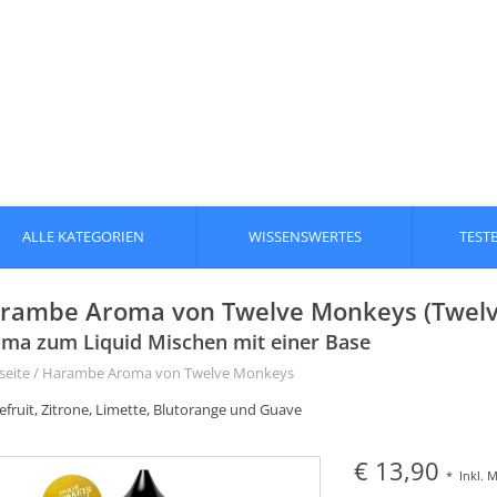
ALLE KATEGORIEN
WISSENSWERTES
TEST
rambe Aroma von Twelve Monkeys (Twel
ma zum Liquid Mischen mit einer Base
seite
/
Harambe Aroma von Twelve Monkeys
efruit, Zitrone, Limette, Blutorange und Guave
€ 13,90
*
Inkl. 